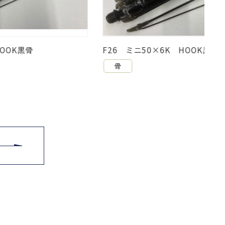
F26 ミニ50×6K HOOK黒骨
骨