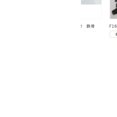
3 68.5×8K 長 BJ式 黒骨 鉄骨
F16 ミニ55×8
先 両切り
骨
骨