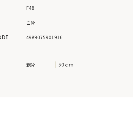
F48
ー
白骨
ODE
4989075901916
地
親骨
50ｃｍ