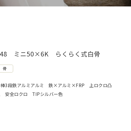
F48 ミニ50×6K らくらく式白骨
骨
中棒3段鉄アルミアルミ 鉄×アルミ×FRP 上ロクロ凸
型 安全ロクロ TIPシルバー色