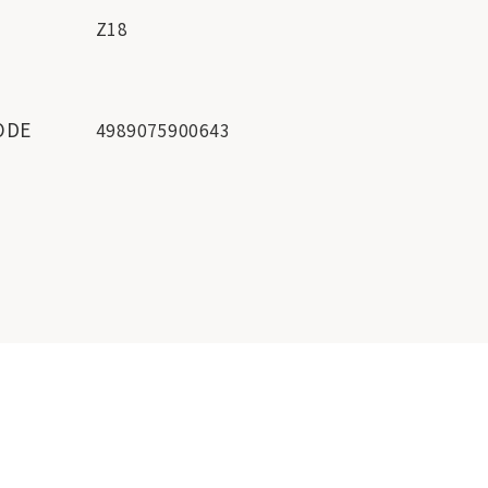
Z18
ー
ODE
4989075900643
地