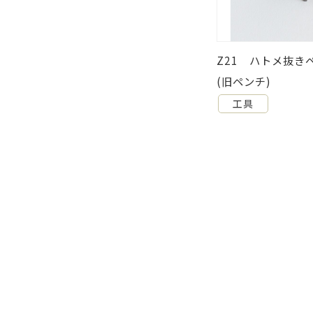
0 ハトメ抜き 替針のみ
Z21 ハトメ抜
(旧ペンチ)
工具
工具