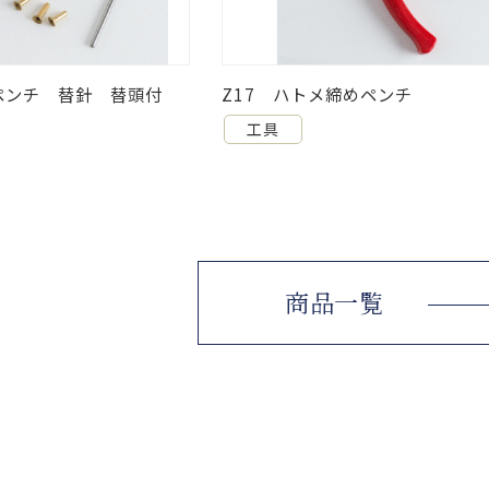
きペンチ 替針 替頭付
Z17 ハトメ締めペンチ
工具
商品一覧