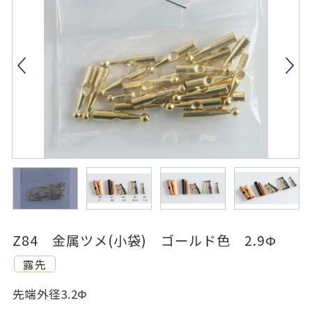
Z84 金属ツメ(小袋) ゴールド色 2.9Φ
露先
先端外径3.2Φ