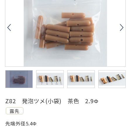
Z82 発泡ツメ(小袋) 茶色 2.9Φ
露先
先端外径5.4Φ