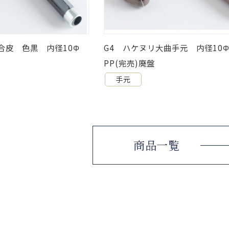
手元 内径10Φ 色茶
G9 日傘用 小曲合皮 色白 内
手元
商品一覧