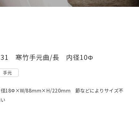
G31 寒竹手元曲/長 内径10Φ
手元
径18Φ×W/88ｍｍ×H/220ｍｍ 節などによりサイズ不
揃い