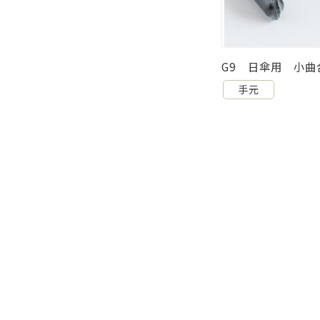
 日傘用 小曲合皮 色黒 内径10Φ
G4 ハケヌリ大曲
PP(完売)廃盤
手元
手元