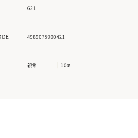
G31
ー
ODE
4989075900421
地
親骨
10Φ