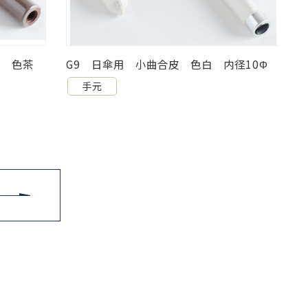
径10Φ
G4 ハケヌリ大曲手元 内径12/14Φ 色
茶PP
1
手元