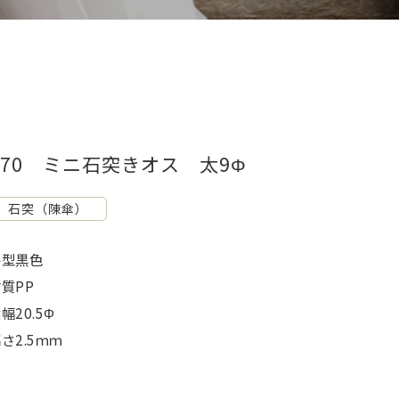
Z70 ミニ石突きオス 太9Φ
石突（陳傘）
平型黒色
質PP
幅20.5Φ
さ2.5ｍｍ