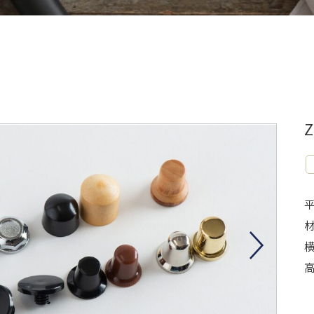
材
横
高