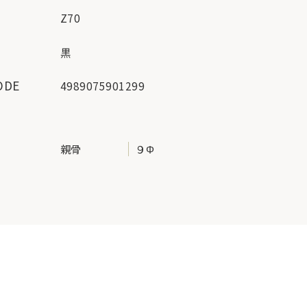
Z70
ー
黒
ODE
4989075901299
地
親骨
９Φ