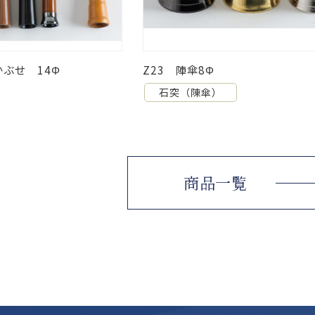
Z66 木棒風 長石突き 茶色塗1
石突（陳傘）
商品一覧