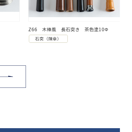
0Φ
Z23 陣傘8Φ
石突（陳傘）