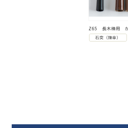
5 長木棒用 かぶせ 14Φ
Z23 陣傘8Φ
石突（陳傘）
石突（陳傘）