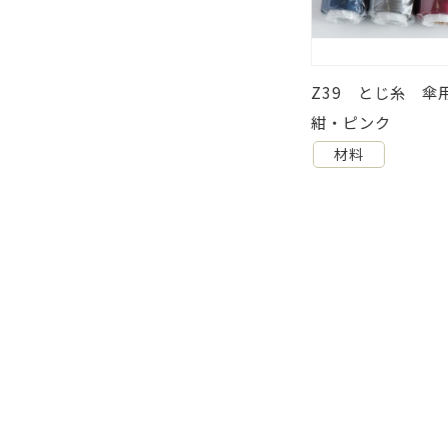
 先ヤロー シルバー 30入り
Z39 とじ糸 傘
紺・ピンク
材料
材料