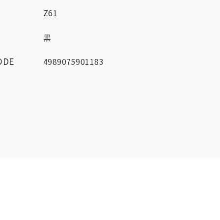
Z61
ー
黒
ODE
4989075901183
地