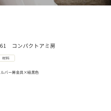
Z61 コンパクトアミ房
材料
シルバー房金具×紐黒色