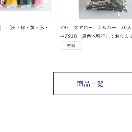
用 （灰・緑・黄・赤・
Z93 太ヤロー シルバー 30
→Z93B 黒色へ移行しておりま
材料
商品一覧