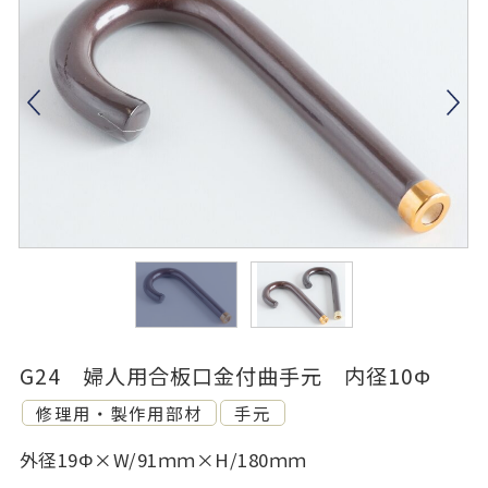
G24 婦人用合板口金付曲手元 内径10Φ
修理用・製作用部材
手元
外径19Φ×W/91ｍｍ×H/180ｍｍ