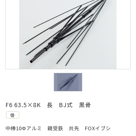
F6 63.5×8K 長 BJ式 黒骨
骨
中棒10Φアルミ 親受鉄 共先 FOXイブシ