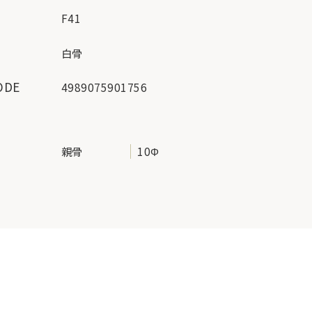
F41
ー
白骨
ODE
4989075901756
地
親骨
10Φ