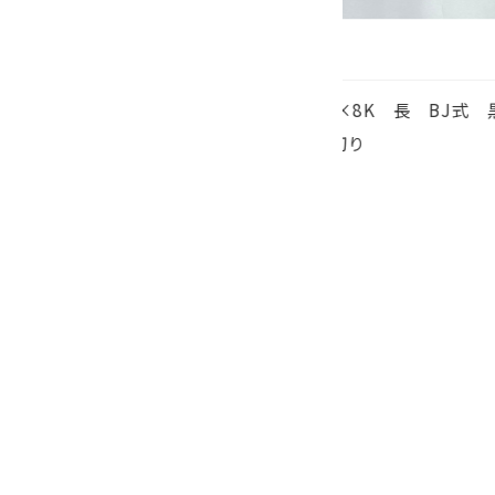
3 68.5×8K 長 BJ式 黒骨 鉄骨
F16 ミニ55×8
先 両切り
骨
骨