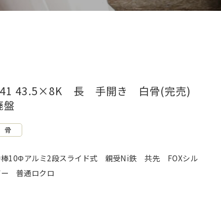
F41 43.5×8K 長 手開き 白骨(完売)
廃盤
骨
中棒10Φアルミ2段スライド式 親受Ni鉄 共先 FOXシル
バー 普通ロクロ